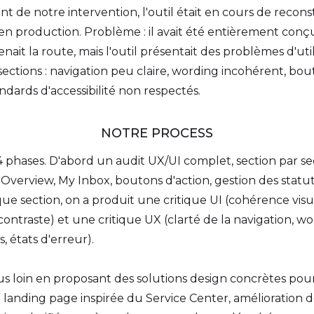
 de notre intervention, l'outil était en cours de recon
en production. Problème : il avait été entièrement conçu
ait la route, mais l'outil présentait des problèmes d'utilis
sections : navigation peu claire, wording incohérent, bou
ndards d'accessibilité non respectés.
NOTRE PROCESS
 phases. D'abord un audit UX/UI complet, section par se
verview, My Inbox, boutons d'action, gestion des statut
que section, on a produit une critique UI (cohérence visu
 contraste) et une critique UX (clarté de la navigation, wo
s, états d'erreur).
plus loin en proposant des solutions design concrètes p
 la landing page inspirée du Service Center, amélioration