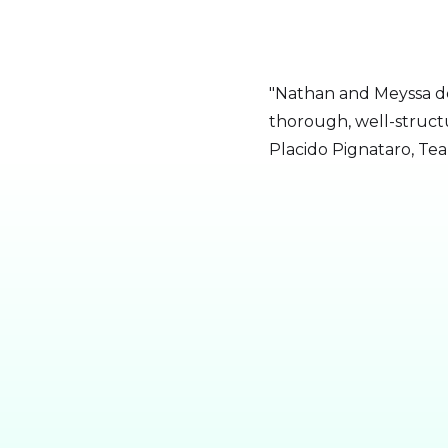
"Nathan and Meyssa de
thorough, well-structu
Placido Pignataro, Te