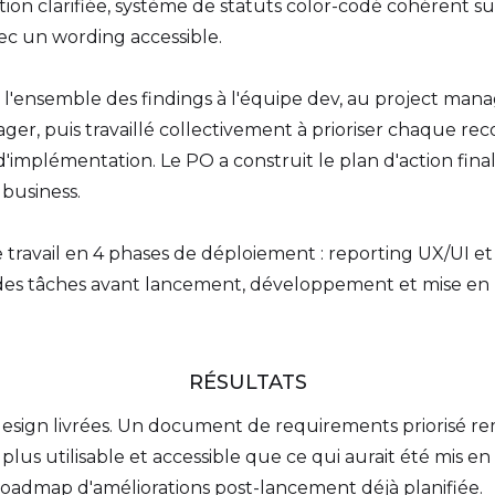
tion clarifiée, système de statuts color-codé cohérent su
vec un wording accessible.
 l'ensemble des findings à l'équipe dev, au project man
ger, puis travaillé collectivement à prioriser chaque r
 d'implémentation. Le PO a construit le plan d'action fina
business.
e travail en 4 phases de déploiement : reporting UX/UI et 
ion des tâches avant lancement, développement et mise en 
RÉSULTATS
sign livrées. Un document de requirements priorisé rem
 plus utilisable et accessible que ce qui aurait été mis e
roadmap d'améliorations post-lancement déjà planifiée.