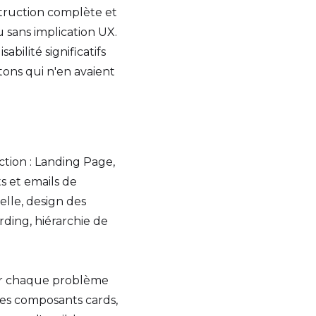
struction complète et
 sans implication UX.
abilité significatifs
tons qui n'en avaient
ction : Landing Page,
s et emails de
elle, design des
rding, hiérarchie de
our chaque problème
 des composants cards,