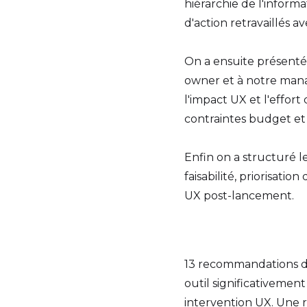
hiérarchie de l'informa
d'action retravaillés a
On a ensuite présenté
owner et à notre mana
l'impact UX et l'effort
contraintes budget et 
Enfin on a structuré l
faisabilité, priorisat
UX post-lancement.
13 recommandations de
outil significativement
intervention UX. Une 