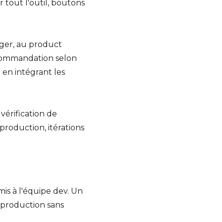
r tout l'outil, boutons
ager, au product
ecommandation selon
l en intégrant les
vérification de
production, itérations
is à l'équipe dev. Un
n production sans