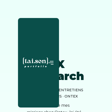
UX
Research
UX RESEARCH · ENTRETIENS
UTILISATEURS · ONTEX
Dans le cadre de mes